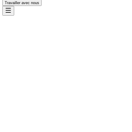
Travailler avec nous