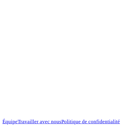
→
SEO
→
Google Ads
→
Marketing Display
→
Gestion LinkedIn
→
Vidéographie professionnelle
→
Photographie professionnelle
→
Gestion Meta
→
Marchandise de marque
→
IA et automatisation
→
Gestion de projets numériques
→
Gestion de projet
→
Palissades de chantier
Équipe
Travailler avec nous
Politique de confidentialité